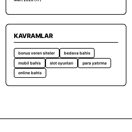
KAVRAMLAR
bonus veren siteler
bedava bahis
mobil bahis
slot oyunları
para yatırma
online bahis