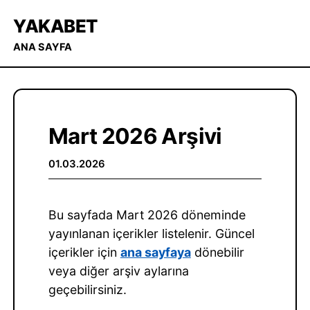
YAKABET
ANA SAYFA
Mart 2026 Arşivi
01.03.2026
Bu sayfada Mart 2026 döneminde
yayınlanan içerikler listelenir. Güncel
içerikler için
ana sayfaya
dönebilir
veya diğer arşiv aylarına
geçebilirsiniz.