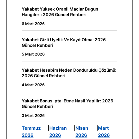
Yakabet Yuksek Oranli Maclar Bugun
Hangileri: 2026 Güncel Rehberi
6 Mart 2026
Yakabet Gizli Uyelik Ve Kayıt Olma: 2026
Güncel Rehberi
5 Mart 2026
Yakabet Hesabim Neden Donduruldu Çözümü:
2026 Güncel Rehberi
4 Mart 2026
Yakabet Bonus Iptal Etme Nasil Yapilir: 2026
Güncel Rehberi
3 Mart 2026
Temmuz
|
Haziran
|
Nisan
|
Mart
2026
2026
2026
2026