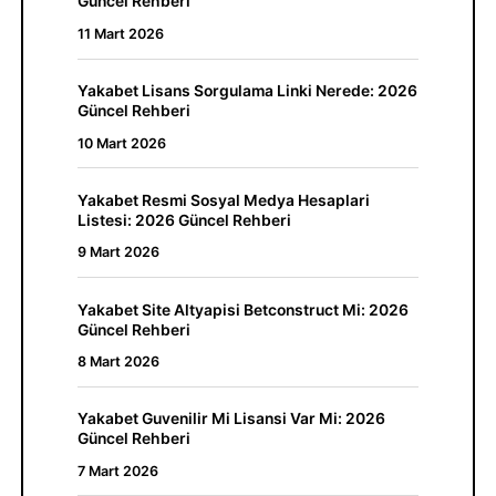
Güncel Rehberi
11 Mart 2026
Yakabet Lisans Sorgulama Linki Nerede: 2026
Güncel Rehberi
10 Mart 2026
Yakabet Resmi Sosyal Medya Hesaplari
Listesi: 2026 Güncel Rehberi
9 Mart 2026
Yakabet Site Altyapisi Betconstruct Mi: 2026
Güncel Rehberi
8 Mart 2026
Yakabet Guvenilir Mi Lisansi Var Mi: 2026
Güncel Rehberi
7 Mart 2026