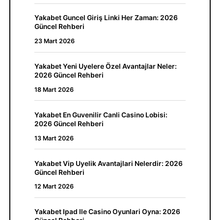
Yakabet Guncel Giriş Linki Her Zaman: 2026
Güncel Rehberi
23 Mart 2026
Yakabet Yeni Uyelere Özel Avantajlar Neler:
2026 Güncel Rehberi
18 Mart 2026
Yakabet En Guvenilir Canli Casino Lobisi:
2026 Güncel Rehberi
13 Mart 2026
Yakabet Vip Uyelik Avantajlari Nelerdir: 2026
Güncel Rehberi
12 Mart 2026
Yakabet Ipad Ile Casino Oyunlari Oyna: 2026