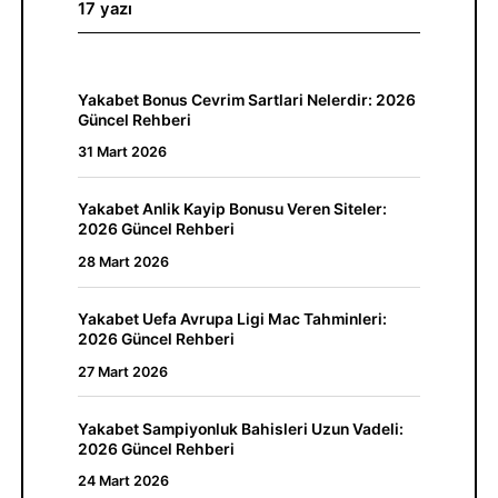
17 yazı
Yakabet Bonus Cevrim Sartlari Nelerdir: 2026
Güncel Rehberi
31 Mart 2026
Yakabet Anlik Kayip Bonusu Veren Siteler:
2026 Güncel Rehberi
28 Mart 2026
Yakabet Uefa Avrupa Ligi Mac Tahminleri:
2026 Güncel Rehberi
27 Mart 2026
Yakabet Sampiyonluk Bahisleri Uzun Vadeli:
2026 Güncel Rehberi
24 Mart 2026