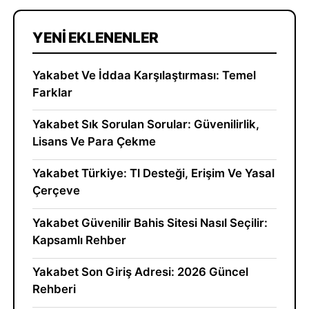
YENI EKLENENLER
Yakabet Ve İddaa Karşılaştırması: Temel
Farklar
Yakabet Sık Sorulan Sorular: Güvenilirlik,
Lisans Ve Para Çekme
Yakabet Türkiye: Tl Desteği, Erişim Ve Yasal
Çerçeve
Yakabet Güvenilir Bahis Sitesi Nasıl Seçilir:
Kapsamlı Rehber
Yakabet Son Giriş Adresi: 2026 Güncel
Rehberi