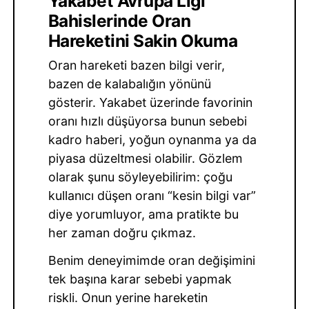
Yakabet Avrupa Ligi
Bahislerinde Oran
Hareketini Sakin Okuma
Oran hareketi bazen bilgi verir,
bazen de kalabalığın yönünü
gösterir. Yakabet üzerinde favorinin
oranı hızlı düşüyorsa bunun sebebi
kadro haberi, yoğun oynanma ya da
piyasa düzeltmesi olabilir. Gözlem
olarak şunu söyleyebilirim: çoğu
kullanıcı düşen oranı “kesin bilgi var”
diye yorumluyor, ama pratikte bu
her zaman doğru çıkmaz.
Benim deneyimimde oran değişimini
tek başına karar sebebi yapmak
riskli. Onun yerine hareketin