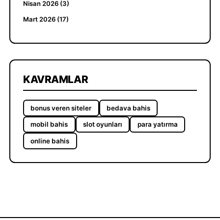
Nisan 2026 (3)
Mart 2026 (17)
KAVRAMLAR
bonus veren siteler
bedava bahis
mobil bahis
slot oyunları
para yatırma
online bahis