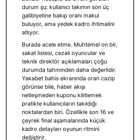
durum şu: kullanıcı takımın son üç
galibiyetine bakıp oranı makul
buluyor, ama yedek kadro ihtimalini
atlıyor.
Burada acele etme. Muhtemel on bir,
sakat listesi, cezalı oyuncular ve
teknik direktör açıklamaları çoğu
durumda tahminden daha değerlidir.
Yakabet bahis ekranında oran cazip
görünse bile, haber akışı
netleşmeden kuponu kilitlemek
pratikte kullanıcıların takıldığı
noktalardan biri. Özellikle son 16 ve
çeyrek final aşamalarında küçük
kadro detayları oyunun ritmini
değiştirir.