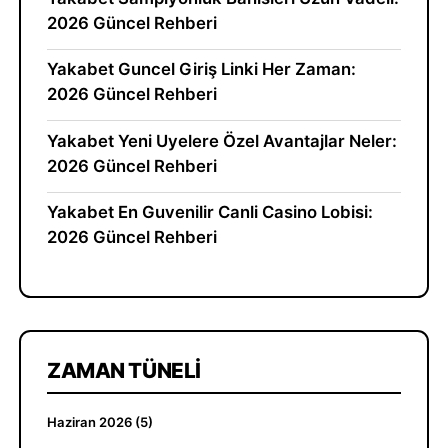
2026 Güncel Rehberi
Yakabet Guncel Giriş Linki Her Zaman:
2026 Güncel Rehberi
Yakabet Yeni Uyelere Özel Avantajlar Neler:
2026 Güncel Rehberi
Yakabet En Guvenilir Canli Casino Lobisi:
2026 Güncel Rehberi
ZAMAN TÜNELI
Haziran 2026 (5)