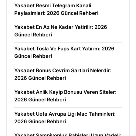
Yakabet Resmi Telegram Kanali
Paylasimlari: 2026 Güncel Rehberi
Yakabet En Az Ne Kadar Yatirilir: 2026
Güncel Rehberi
Yakabet Tosla Ve Fups Kart Yatırım: 2026
Güncel Rehberi
Yakabet Bonus Cevrim Sartlari Nelerdir:
2026 Güncel Rehberi
Yakabet Anlik Kayip Bonusu Veren Siteler:
2026 Güncel Rehberi
Yakabet Uefa Avrupa Ligi Mac Tahminleri:
2026 Güncel Rehberi
Yakabet Sampiyonluk Bahisleri Uzun Vadeli: