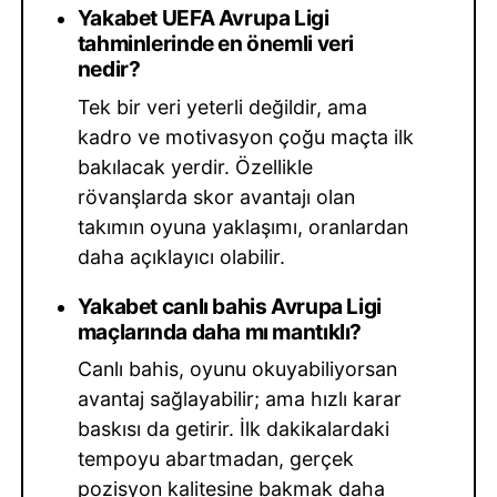
Yakabet UEFA Avrupa Ligi
tahminlerinde en önemli veri
nedir?
Tek bir veri yeterli değildir, ama
kadro ve motivasyon çoğu maçta ilk
bakılacak yerdir. Özellikle
rövanşlarda skor avantajı olan
takımın oyuna yaklaşımı, oranlardan
daha açıklayıcı olabilir.
Yakabet canlı bahis Avrupa Ligi
maçlarında daha mı mantıklı?
Canlı bahis, oyunu okuyabiliyorsan
avantaj sağlayabilir; ama hızlı karar
baskısı da getirir. İlk dakikalardaki
tempoyu abartmadan, gerçek
pozisyon kalitesine bakmak daha