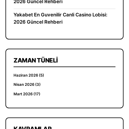
2026 Güncel Rehberi
Yakabet En Guvenilir Canli Casino Lobisi:
2026 Güncel Rehberi
ZAMAN TÜNELI
Haziran 2026 (5)
Nisan 2026 (3)
Mart 2026 (17)
KAVRAMLAR