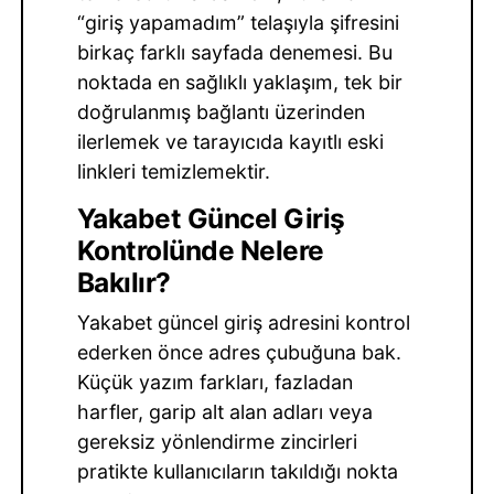
“giriş yapamadım” telaşıyla şifresini
birkaç farklı sayfada denemesi. Bu
noktada en sağlıklı yaklaşım, tek bir
doğrulanmış bağlantı üzerinden
ilerlemek ve tarayıcıda kayıtlı eski
linkleri temizlemektir.
Yakabet Güncel Giriş
Kontrolünde Nelere
Bakılır?
Yakabet güncel giriş adresini kontrol
ederken önce adres çubuğuna bak.
Küçük yazım farkları, fazladan
harfler, garip alt alan adları veya
gereksiz yönlendirme zincirleri
pratikte kullanıcıların takıldığı nokta