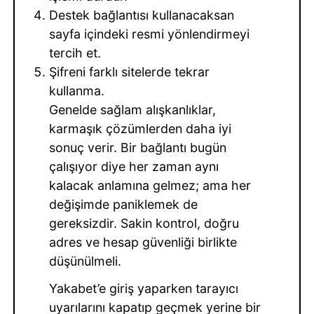
Destek bağlantısı kullanacaksan
sayfa içindeki resmi yönlendirmeyi
tercih et.
Şifreni farklı sitelerde tekrar
kullanma.
Genelde sağlam alışkanlıklar,
karmaşık çözümlerden daha iyi
sonuç verir. Bir bağlantı bugün
çalışıyor diye her zaman aynı
kalacak anlamına gelmez; ama her
değişimde paniklemek de
gereksizdir. Sakin kontrol, doğru
adres ve hesap güvenliği birlikte
düşünülmeli.
Yakabet’e giriş yaparken tarayıcı
uyarılarını kapatıp geçmek yerine bir