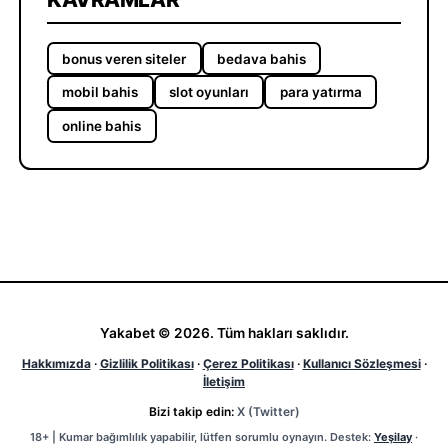
bonus veren siteler
bedava bahis
mobil bahis
slot oyunları
para yatırma
online bahis
Yakabet © 2026. Tüm hakları saklıdır.
Hakkımızda
·
Gizlilik Politikası
·
Çerez Politikası
·
Kullanıcı Sözleşmesi
·
İletişim
Bizi takip edin:
X (Twitter)
18+ | Kumar bağımlılık yapabilir, lütfen sorumlu oynayın. Destek:
Yeşilay
·