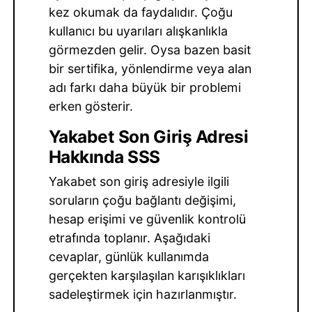
kez okumak da faydalıdır. Çoğu
kullanıcı bu uyarıları alışkanlıkla
görmezden gelir. Oysa bazen basit
bir sertifika, yönlendirme veya alan
adı farkı daha büyük bir problemi
erken gösterir.
Yakabet Son Giriş Adresi
Hakkında SSS
Yakabet son giriş adresiyle ilgili
soruların çoğu bağlantı değişimi,
hesap erişimi ve güvenlik kontrolü
etrafında toplanır. Aşağıdaki
cevaplar, günlük kullanımda
gerçekten karşılaşılan karışıklıkları
sadeleştirmek için hazırlanmıştır.