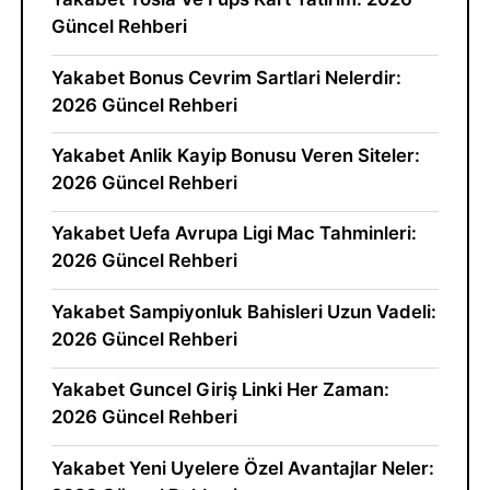
Güncel Rehberi
Yakabet Bonus Cevrim Sartlari Nelerdir:
2026 Güncel Rehberi
Yakabet Anlik Kayip Bonusu Veren Siteler:
2026 Güncel Rehberi
Yakabet Uefa Avrupa Ligi Mac Tahminleri:
2026 Güncel Rehberi
Yakabet Sampiyonluk Bahisleri Uzun Vadeli:
2026 Güncel Rehberi
Yakabet Guncel Giriş Linki Her Zaman:
2026 Güncel Rehberi
Yakabet Yeni Uyelere Özel Avantajlar Neler: