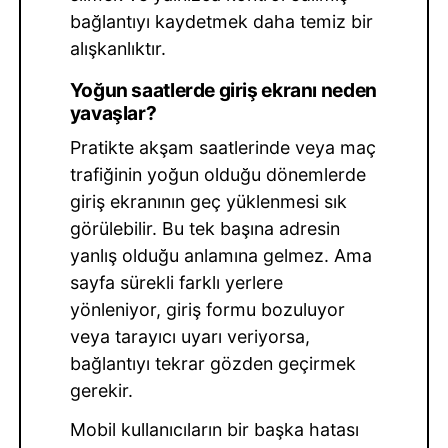
bağlantıyı kaydetmek daha temiz bir
alışkanlıktır.
Yoğun saatlerde giriş ekranı neden
yavaşlar?
Pratikte akşam saatlerinde veya maç
trafiğinin yoğun olduğu dönemlerde
giriş ekranının geç yüklenmesi sık
görülebilir. Bu tek başına adresin
yanlış olduğu anlamına gelmez. Ama
sayfa sürekli farklı yerlere
yönleniyor, giriş formu bozuluyor
veya tarayıcı uyarı veriyorsa,
bağlantıyı tekrar gözden geçirmek
gerekir.
Mobil kullanıcıların bir başka hatası