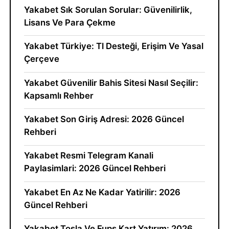
Yakabet Sık Sorulan Sorular: Güvenilirlik,
Lisans Ve Para Çekme
Yakabet Türkiye: Tl Desteği, Erişim Ve Yasal
Çerçeve
Yakabet Güvenilir Bahis Sitesi Nasıl Seçilir:
Kapsamlı Rehber
Yakabet Son Giriş Adresi: 2026 Güncel
Rehberi
Yakabet Resmi Telegram Kanali
Paylasimlari: 2026 Güncel Rehberi
Yakabet En Az Ne Kadar Yatirilir: 2026
Güncel Rehberi
Yakabet Tosla Ve Fups Kart Yatırım: 2026