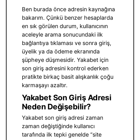
Ben burada önce adresin kaynağına
bakarım. Çünkü benzer hesaplarda
en sık görülen durum, kullanıcının
aceleyle arama sonucundaki ilk
bağlantıya tıklaması ve sonra giriş,
üyelik ya da ödeme ekranında
şüpheye düşmesidir. Yakabet için
son giriş adresini kontrol ederken
pratikte birkaç basit alışkanlık çoğu
karmaşayı azaltır.
Yakabet Son Giriş Adresi
Neden Değişebilir?
Yakabet son giriş adresi zaman
zaman değiştiğinde kullanıcı
tarafında ilk tepki genelde “site