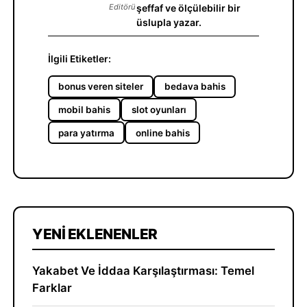
Editörü
şeffaf ve ölçülebilir bir
üslupla yazar.
İlgili Etiketler:
bonus veren siteler
bedava bahis
mobil bahis
slot oyunları
para yatırma
online bahis
YENI EKLENENLER
Yakabet Ve İddaa Karşılaştırması: Temel
Farklar