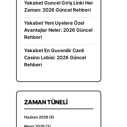
Yakabet Guncel Giriş Linki Her
Zaman: 2026 Güncel Rehberi
Yakabet Yeni Uyelere Özel
Avantajlar Neler: 2026 Güncel
Rehberi
Yakabet En Guvenilir Canli
Casino Lobisi: 2026 Güncel
Rehberi
ZAMAN TÜNELI
Haziran 2026 (5)
Nisan 2026 (3)