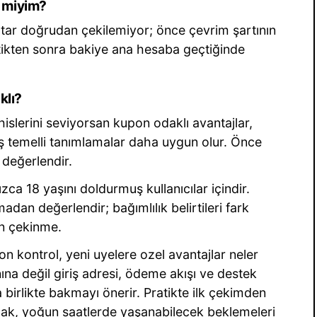
r miyim?
tar doğrudan çekilemiyor; önce çevrim şartının
ikten sonra bakiye ana hesaba geçtiğinde
klı?
islerini seviyorsan kupon odaklı avantajlar,
üş temelli tanımlamalar daha uygun olur. Önce
 değerlendir.
ca 18 yaşını doldurmuş kullanıcılar içindir.
an değerlendir; bağımlılık belirtileri fark
n çekinme.
on kontrol, yeni uyelere ozel avantajlar neler
na değil giriş adresi, ödeme akışı ve destek
a birlikte bakmayı önerir. Pratikte ilk çekimden
k, yoğun saatlerde yaşanabilecek beklemeleri