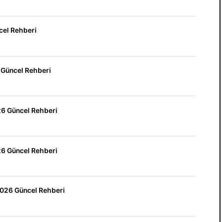
cel Rehberi
 Güncel Rehberi
26 Güncel Rehberi
26 Güncel Rehberi
2026 Güncel Rehberi