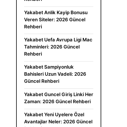
Yakabet Anlik Kayip Bonusu
Veren Siteler: 2026 Güncel
Rehberi
Yakabet Uefa Avrupa Ligi Mac
Tahminleri: 2026 Güncel
Rehberi
Yakabet Sampiyonluk
Bahisleri Uzun Vadeli: 2026
Güncel Rehberi
Yakabet Guncel Giriş Linki Her
Zaman: 2026 Güncel Rehberi
Yakabet Yeni Uyelere Özel
Avantajlar Neler: 2026 Güncel