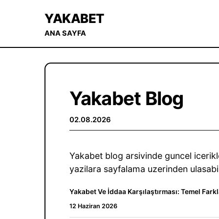
YAKABET
ANA SAYFA
Yakabet Blog
02.08.2026
Yakabet blog arsivinde guncel icerikle
yazilara sayfalama uzerinden ulasabi
Yakabet Ve İddaa Karşılaştırması: Temel Farkl
12 Haziran 2026