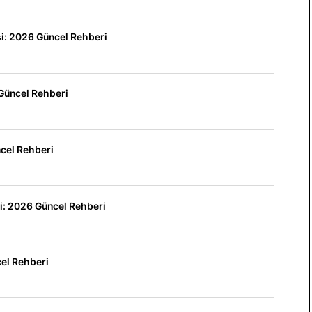
i: 2026 Güncel Rehberi
 Güncel Rehberi
ncel Rehberi
i: 2026 Güncel Rehberi
cel Rehberi