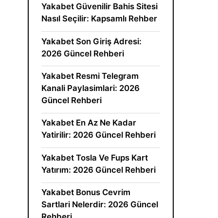
Yakabet Güvenilir Bahis Sitesi
Nasıl Seçilir: Kapsamlı Rehber
Yakabet Son Giriş Adresi:
2026 Güncel Rehberi
Yakabet Resmi Telegram
Kanali Paylasimlari: 2026
Güncel Rehberi
Yakabet En Az Ne Kadar
Yatirilir: 2026 Güncel Rehberi
Yakabet Tosla Ve Fups Kart
Yatırım: 2026 Güncel Rehberi
Yakabet Bonus Cevrim
Sartlari Nelerdir: 2026 Güncel
Rehberi