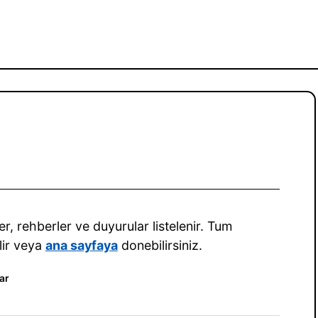
r, rehberler ve duyurular listelenir. Tum
lir veya
ana sayfaya
donebilirsiniz.
ar