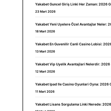
Yakabet Guncel Giriş Linki Her Zaman: 2026 
23 Mart 2026
Yakabet Yeni Uyelere Özel Avantajlar Neler: 
18 Mart 2026
Yakabet En Guvenilir Canli Casino Lobisi: 202
13 Mart 2026
Yakabet Vip Uyelik Avantajlari Nelerdir: 2026
12 Mart 2026
Yakabet Ipad Ile Casino Oyunlari Oyna: 2026 
11 Mart 2026
Yakabet Lisans Sorgulama Linki Nerede: 2026